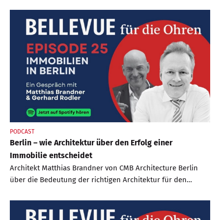
denkt quasi zwangsläufig auch an Luxus. Gerade auch in
Sachen Wohnen bietet die „heimliche Hauptstadt“ wie
München gerne genannt wird, einige Spitzenadressen. Das
gilt selbstverständlich auch für die Randlagen der Stadt
sowie die beliebten Seen mit klangvollen Standorten wie
Grünwald, Starnberg oder Tegernsee.
PODCAST
Berlin – wie Architektur über den Erfolg einer
Immobilie entscheidet
Architekt Matthias Brandner von CMB Architecture Berlin
über die Bedeutung der richtigen Architektur für den
Wohlfühlfaktor einerseits und den wirtschaftlichen Erfolg
andererseits.