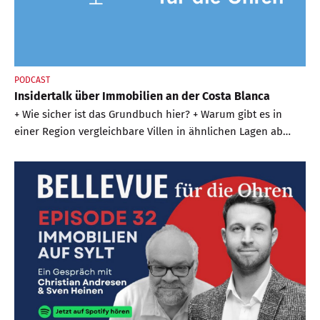
PODCAST
Insidertalk über Immobilien an der Costa Blanca
+ Wie sicher ist das Grundbuch hier? + Warum gibt es in
einer Region vergleichbare Villen in ähnlichen Lagen ab
350.000,- und gar nicht weit weg ab 1,5 Millionen Euro? +
Wie man hier absolut kostenlos zu Maklerleistungen kommt
+ Wie gefährlich sind Hausbesetzer + Wie hoch sind hier die
Nebengebühren + und alles, was man sonst noch wissen
sollte, bevor man hier eine Immobilie erwirbt