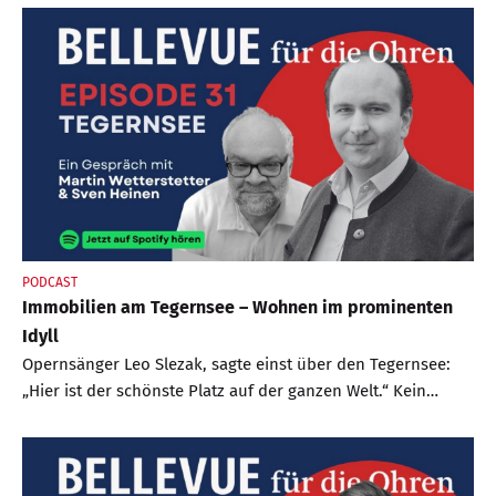
jüngeren Historie. Denn die ist eng mit der Familie Krupp
verbunden. „Wat Krupp in Essen, sin wir im Trinken“ –
diesen ironischen Spruch zum Trinkverhalten im
Ruhrgebiet prägte einst der legendäre Kabarettist Jürgen
von Manger. Allerdings ist Essen nicht einfach
gleichzusetzen mit dem Industrie-Imperium.
PODCAST
Immobilien am Tegernsee – Wohnen im prominenten
Idyll
Opernsänger Leo Slezak, sagte einst über den Tegernsee:
„Hier ist der schönste Platz auf der ganzen Welt.“ Kein
Wunder, dass sich die Liste derer, die am See wohnen oder
ihren Lebensabend verbringen, liest, wie das „Who is who“
der deutschen Wirtschaft, Politik und Sport.