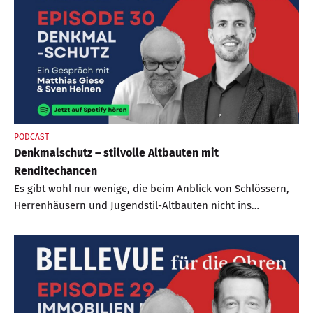
PODCAST
Denkmalschutz – stilvolle Altbauten mit
Renditechancen
Es gibt wohl nur wenige, die beim Anblick von Schlössern,
Herrenhäusern und Jugendstil-Altbauten nicht ins
Schwärmen geraten. Stehen diese unter Denkmalschutz,
sind mitunter auch kühle Rechner in Versuchung, denn ein
Denkmal kann nicht nur optisch, sondern auch steuerlich
attraktiv sein. Doch bei aller Emotion ist hier durchaus
Vorsicht geboten.