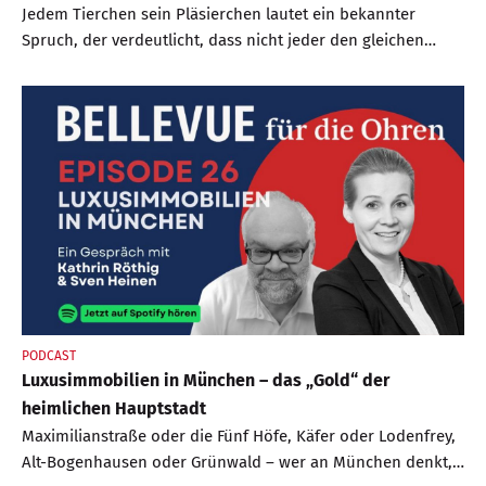
Jedem Tierchen sein Pläsierchen lautet ein bekannter
Spruch, der verdeutlicht, dass nicht jeder den gleichen
Geschmack hat. Und während der Eine sich im Neubau
wohlfühlt – nicht zuletzt, weil er in der Regel für viele Jahre
nichts am Haus tun muss – mag der Andere das Knarren
der historischen Dielen oder die gewachsene Umgebung, in
der der Charme eines Altbaus erst so richtig zur Geltung
kommt. Beides hat seine Vor- und Nachteile.
PODCAST
Luxusimmobilien in München – das „Gold“ der
heimlichen Hauptstadt
Maximilianstraße oder die Fünf Höfe, Käfer oder Lodenfrey,
Alt-Bogenhausen oder Grünwald – wer an München denkt,