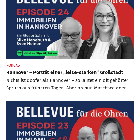
PODCAST
Hannover – Porträt einer „leise-starken“ Großstadt
Nichts ist doofer als Hannover – so lautet ein oft gehörter
Spruch aus früheren Tagen. Aber ob nun Maschsee oder
Sprengel Museum, Eilenriede oder auch Schloss
Marienburg südlich von Hannover – dort wo die
erfolgreiche Amazonserie Maxton Hall gedreht wurde –
Niedersachsens Landeshauptstadt ist eben doch
facettenreicher als man denken mag.