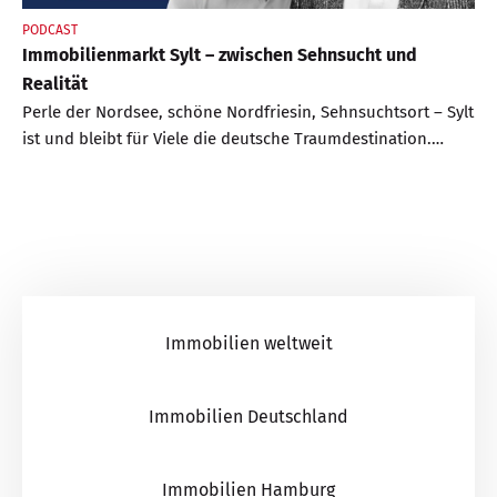
PODCAST
Immobilienmarkt Sylt – zwischen Sehnsucht und
Realität
Perle der Nordsee, schöne Nordfriesin, Sehnsuchtsort – Sylt
ist und bleibt für Viele die deutsche Traumdestination.
Dabei ist die Qualität der Insel unbestritten. Nur hat das
Idealbild der Insel in jüngster Vergangenheit leichte Risse
bekommen. Dabei geht es nicht um Lebensqualität oder
den Status der Insel, sondern rein um den
Immobilienmarkt. Denn im zweiten Jahr in Folge
verzeichnete der zuständige Gutachterausschuss
weitgehende Preisrückgänge
Immobilien weltweit
Immobilien Deutschland
Immobilien Hamburg