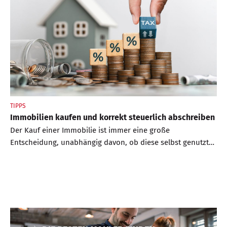
Außenbereich zum persönlichen Rückzugsort stilvoll,
funktional und geschaffen für entspannte Momente unter
freiem Himmel.
TIPPS
Immobilien kaufen und korrekt steuerlich abschreiben
Der Kauf einer Immobilie ist immer eine große
Entscheidung, unabhängig davon, ob diese selbst genutzt
oder weitervermietet werden soll. Es gibt beim Kauf viele
verschiedene Faktoren zu beachten und auch die korrekte
steuerliche Abschreibung bringt einige Herausforderungen
mit sich. Im Folgenden sind verschiedene Aspekte erklärt,
die man beim Kauf einer Immobilie und der
darauffolgenden Abschreibung beachten sollte.