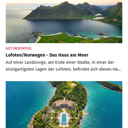
HOT PROPERTIES
Lofoten/Norwegen - Das Haus am Meer
Auf einer Landzunge, am Ende einer Straße, in einer der
einzigartigsten Lagen der Lofoten, befindet sich dieses Haus
mit 360-Grad-Panoramablick. Fjord, Berg, Wiesen – alles im
Blick. Mehr Natur kann man sich kaum wünschen.
Interessiert? Kein Problem, denn diese Lage ist zu erwerben