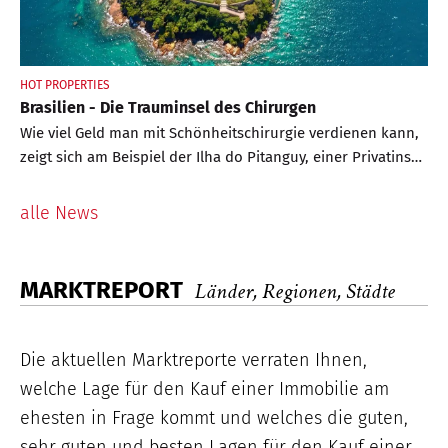
HOT PROPERTIES
Brasilien - Die Trauminsel des Chirurgen
Wie viel Geld man mit Schönheitschirurgie verdienen kann,
zeigt sich am Beispiel der Ilha do Pitanguy, einer Privatinsel
vor der brasilianischen Küste. Diese wird nun von einem
Plastischen Chirurgen verkauft – für einen veritablen
alle News
Millionenbetrag
MARKTREPORT
Länder, Regionen, Städte
Die aktuellen Marktreporte verraten Ihnen,
welche Lage für den Kauf einer Immobilie am
ehesten in Frage kommt und welches die guten,
sehr guten und besten Lagen für den Kauf einer