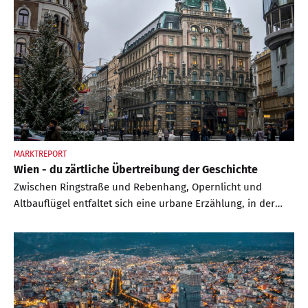
MARKTREPORT
Wien - du zärtliche Übertreibung der Geschichte
Zwischen Ringstraße und Rebenhang, Opernlicht und
Altbauflügel entfaltet sich eine urbane Erzählung, in der
Kultur, Geschichte und Immobilienmarkt untrennbar
ineinandergreifen. Wer heute in Wien kauft, erwirbt nicht
nur Raum, sondern Resonanz – und wird Teil einer Stadt,
die seit Jahrhunderten weiß, wie man Dauer komponiert