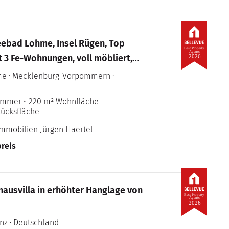
eebad Lohme, Insel Rügen, Top
Best Property
Agents
-Wohnungen, voll möbliert,
2026
 sofort möglich, 360° Besichtigung
e · Mecklenburg-Vorpommern ·
Zimmer
220 m² Wohnfläche
tücksfläche
immobilien Jürgen Haertel
reis
hausvilla in erhöhter Hanglage von
Best Property
Agents
2026
nz · Deutschland