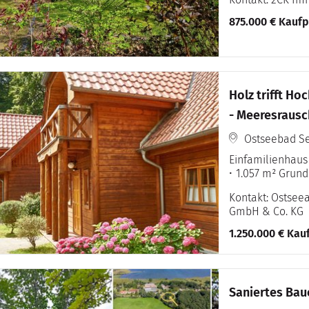
875.000 € Kaufp
Holz trifft H
- Meeresrausch
Ostseebad Se
Einfamilienhaus
1.057 m² Grund
Kontakt: Ostse
GmbH & Co. KG
1.250.000 € Kau
Saniertes Bau