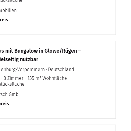
tücksfläche
mobilien
reis
us mit Bungalow in Glowe/Rügen –
elseitig nutzbar
klenburg-Vorpommern · Deutschland
8 Zimmer
135 m² Wohnfläche
stücksfläche
irsch GmbH
reis