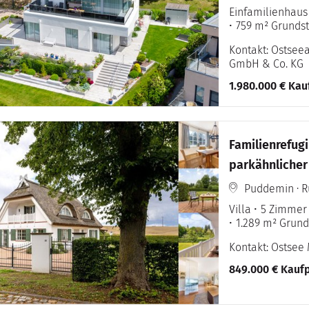
Einfamilienhaus
759 m² Grunds
Kontakt: Ostse
GmbH & Co. KG
1.980.000 € Kau
Familienrefug
parkähnliche
ZUM DAUERW
Puddemin · R
Villa
5 Zimmer
1.289 m² Grund
Kontakt: Ostsee 
849.000 € Kaufp