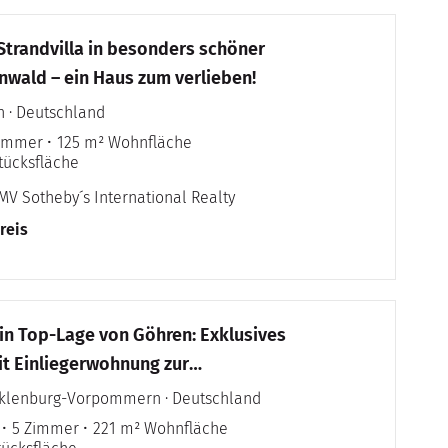
Strandvilla in besonders schöner
wald – ein Haus zum verlieben!
n · Deutschland
Zimmer
125 m² Wohnfläche
tücksfläche
MV Sotheby´s International Realty
reis
n Top-Lage von Göhren: Exklusives
t Einliegerwohnung zur
ung!
cklenburg-Vorpommern · Deutschland
5 Zimmer
221 m² Wohnfläche