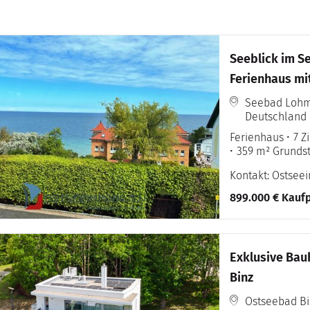
Seeblick im S
Ferienhaus mit 3 Fe
Vermietung ab
Seebad Lohm
Deutschland
auf Anfrage
Ferienhaus
7 
359 m² Grunds
Kontakt: Ostsee
899.000 € Kaufp
Exklusive Bau
Binz
Ostseebad Bi