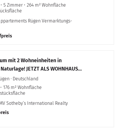
5 Zimmer
264 m² Wohnfläche
tücksfläche
eappartements Rügen Vermarktungs-
fpreis
ium mit 2 Wohneinheiten in
r Naturlage! JETZT ALS WOHNHAUS
OHNEN!
ügen · Deutschland
176 m² Wohnfläche
stücksfläche
MV Sotheby´s International Realty
reis