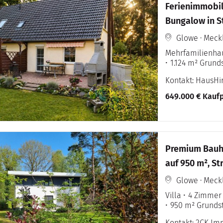
Ferienimmobil
Bungalow in S
Glowe · Mec
Mehrfamilienha
1.124 m² Grund
Kontakt: HausH
649.000 € Kaufp
Premium Bauha
auf 950 m², St
Glowe · Mec
Villa
4 Zimmer
950 m² Grunds
Kontakt: 2CK Im