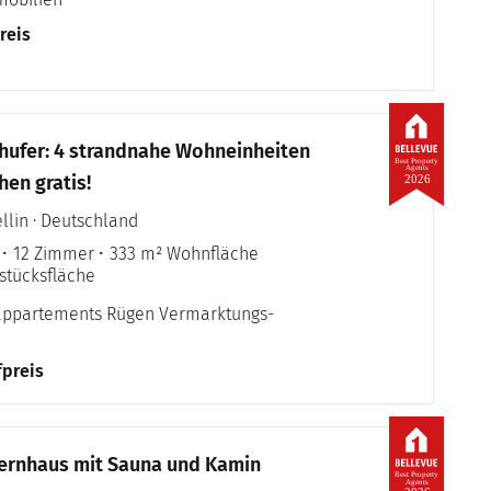
reis
ochufer: 4 strandnahe Wohneinheiten
Best Property
Agents
en gratis!
2026
llin · Deutschland
12 Zimmer
333 m² Wohnfläche
stücksfläche
eappartements Rügen Vermarktungs-
fpreis
ernhaus mit Sauna und Kamin
Best Property
Agents