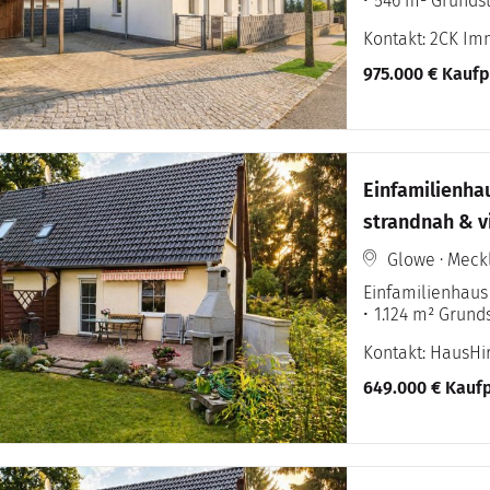
546 m² Grunds
Kontakt: 2CK Im
975.000 € Kaufp
Einfamilienha
strandnah & vi
Glowe · Mec
Einfamilienhaus
1.124 m² Grund
Kontakt: HausH
649.000 € Kaufp