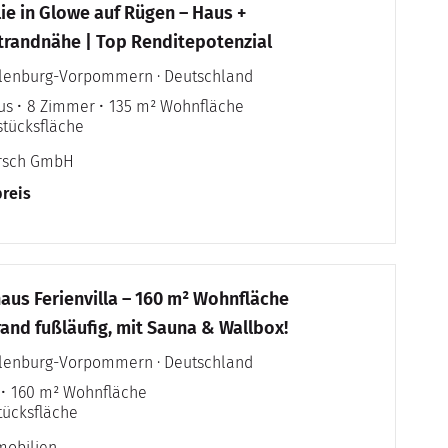
ie in Glowe auf Rügen – Haus +
trandnähe | Top Renditepotenzial
klenburg-Vorpommern · Deutschland
us
8 Zimmer
135 m² Wohnfläche
stücksfläche
irsch GmbH
reis
us Ferienvilla – 160 m² Wohnfläche
rand fußläufig, mit Sauna & Wallbox!
klenburg-Vorpommern · Deutschland
160 m² Wohnfläche
tücksfläche
mobilien