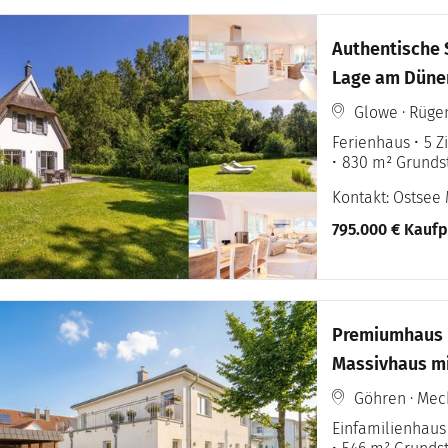
Authentische 
Lage am Dünen
Glowe · Rüge
Ferienhaus
5 
830 m² Grunds
Kontakt: Ostsee 
795.000 € Kaufp
Premiumhaus i
Massivhaus mi
Ferienvermiet
Göhren · Me
Einfamilienhaus