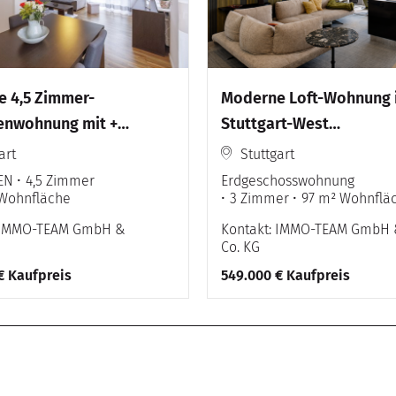
 4,5 Zimmer-
Moderne Loft-Wohnung 
wohnung mit ++
Stuttgart-West
 Hobbyraum++
**Terrasse**Stellplatz*
art
Stuttgart
he Decken**
EN
4,5 Zimmer
Erdgeschosswohnung
 Wohnfläche
3 Zimmer
97 m² Wohnflä
: IMMO-TEAM GmbH &
Kontakt: IMMO-TEAM GmbH
Co. KG
€ Kaufpreis
549.000 € Kaufpreis