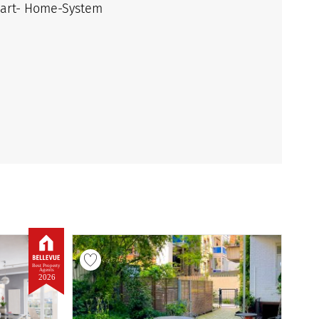
mart- Home-System
Best Property
Agents
2026