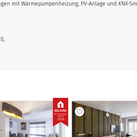
agen mit Wärmepumpenheizung, PV-Anlage und KNX-S
l,
Best Property
Agents
2026