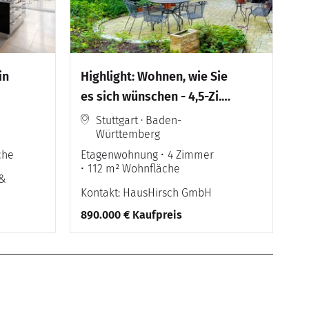
in
Highlight: Wohnen, wie Sie
es sich wünschen - 4,5-Zi.-
*ho
Wohnung mit Kamin,
Stuttgart · Baden-
Württemberg
Balkon & Stil in Top-Lage
che
Etagenwohnung
4 Zimmer
112 m² Wohnfläche
 &
Kontakt: HausHirsch GmbH
890.000 € Kaufpreis