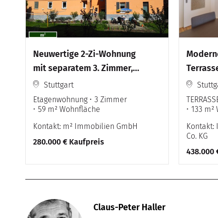
Neuwertige 2-Zi-Wohnung
Moderne
mit separatem 3. Zimmer,
Terrassen
Gemeinschaftsgarten,
großem
Stuttgart
Stuttg
Grillplatz und
Etagenwohnung
3 Zimmer
TERRASS
59 m² Wohnfläche
133 m²
Sonnenterrassen
Kontakt: m² Immobilien GmbH
Kontakt
Co. KG
280.000 € Kaufpreis
438.000 
Claus-Peter Haller