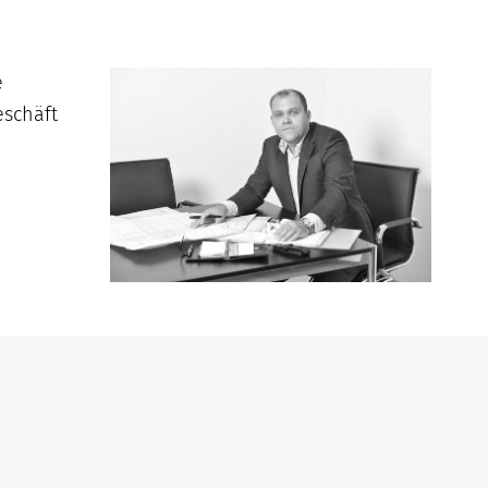
e
eschäft