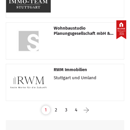
Wohnbaustudio
Best Property
Planungsgesellschaft mbH &
Agents
2026
Co. Bauträger KG
RWM Immobilien
Stuttgart und Umland
1
2
3
4