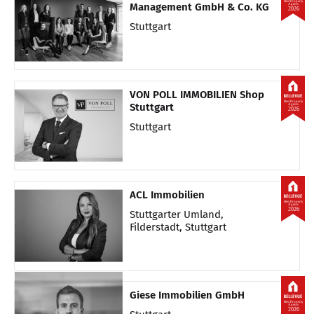
Best Property
Management GmbH & Co. KG
Agents
2026
Stuttgart
VON POLL IMMOBILIEN Shop
Best Property
Stuttgart
Agents
2026
Stuttgart
ACL Immobilien
Best Property
Agents
2026
Stuttgarter Umland,
Filderstadt, Stuttgart
Giese Immobilien GmbH
Best Property
Agents
2026