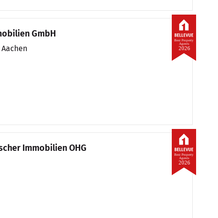
mobilien GmbH
Best Property
Agents
, Aachen
2026
ischer Immobilien OHG
Best Property
Agents
2026