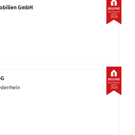
obilien GmbH
Best Property
Agents
2026
eG
Best Property
Agents
derrhein
2026