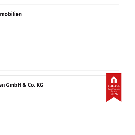
mobilien
en GmbH & Co. KG
Best Property
Agents
2026