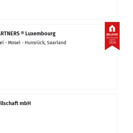
RTNERS ® Luxembourg
Best Property
Agents
fel - Mosel - Hunsrück, Saarland
2026
llschaft mbH