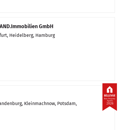
LAND.Immobilien GmbH
kfurt, Heidelberg, Hamburg
Best Property
Agents
Brandenburg, Kleinmachnow, Potsdam,
2026