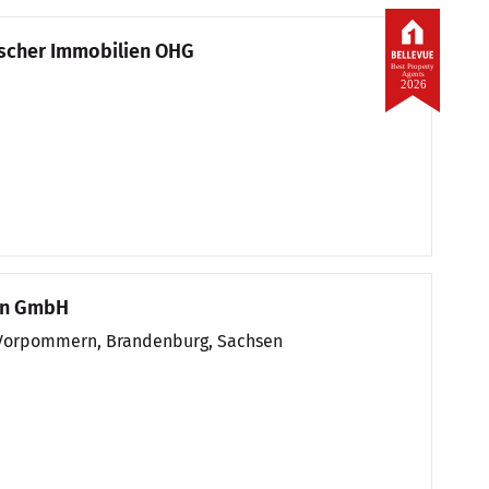
ischer Immobilien OHG
Best Property
Agents
2026
en GmbH
-Vorpommern, Brandenburg, Sachsen