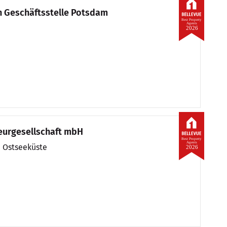
n Geschäftsstelle Potsdam
Best Property
Agents
2026
urgesellschaft mbH
Best Property
Agents
, Ostseeküste
2026