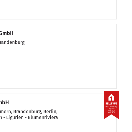
n GmbH
Brandenburg
GmbH
Best Property
Agents
ern, Brandenburg, Berlin,
2026
n - Ligurien - Blumenriviera