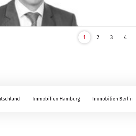
1
2
3
4
utschland
Immobilien Hamburg
Immobilien Berlin