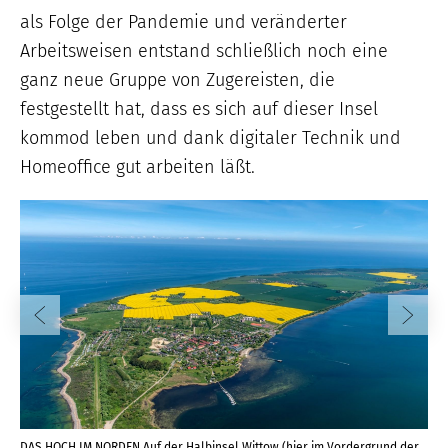
als Folge der Pandemie und veränderter
Arbeitsweisen entstand schließlich noch eine
ganz neue Gruppe von Zugereisten, die
festgestellt hat, dass es sich auf dieser Insel
kommod leben und dank digitaler Technik und
Homeoffice gut arbeiten läßt.
DAS HOCH IM NORDEN Auf der Halbinsel Wittow (hier im Vordergrund der
PRO