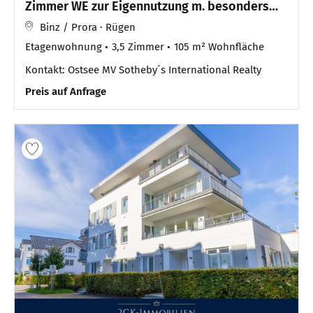
Zimmer WE zur Eigennutzung m. besonders
schönem Meerblick
Binz / Prora · Rügen
Etagenwohnung
3,5 Zimmer
105 m² Wohnfläche
Kontakt: Ostsee MV Sotheby´s International Realty
Preis auf Anfrage