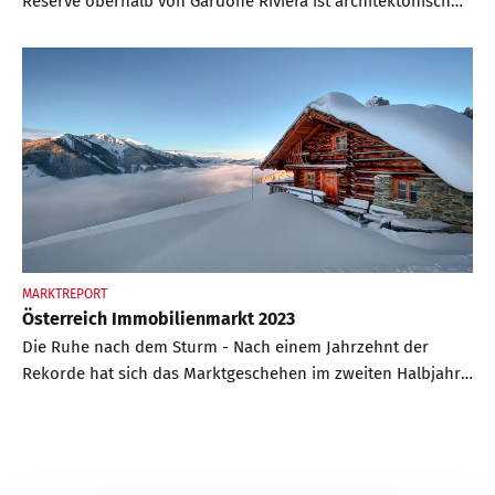
Reserve oberhalb von Gardone Riviera ist architektonisch
und lagetechnisch ein Augenschmaus. BELLEVUE hat sich
vor Ort umgesehen
MARKTREPORT
Österreich Immobilienmarkt 2023
Die Ruhe nach dem Sturm - Nach einem Jahrzehnt der
Rekorde hat sich das Marktgeschehen im zweiten Halbjahr
2022 deutlich beruhigt. Doch eine Talfahrt der
Immobilienpreise ist nicht abzusehen, vielmehr scheint sich
der Markt auf hohem Niveau einzupendeln