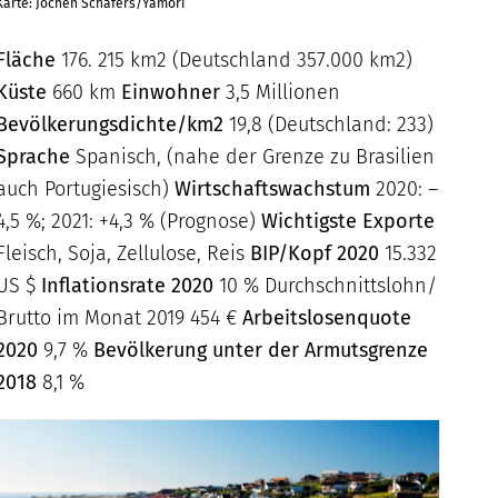
Karte: Jochen Schäfers/Yamori
Fläche
176. 215 km2 (Deutschland 357.000 km2)
Küste
660 km
Einwohner
3,5 Millionen
Bevölkerungsdichte/km2
19,8 (Deutschland: 233)
Sprache
Spanisch, (nahe der Grenze zu Brasilien
auch Portugiesisch)
Wirtschaftswachstum
2020: –
4,5 %; 2021: +4,3 % (Prognose)
Wichtigste Exporte
Fleisch, Soja, Zellulose, Reis
BIP/Kopf 2020
15.332
US $
Inflationsrate 2020
10 % Durchschnittslohn/
Brutto im Monat 2019 454 €
Arbeitslosenquote
2020
9,7 %
Bevölkerung unter der Armutsgrenze
2018
8,1 %