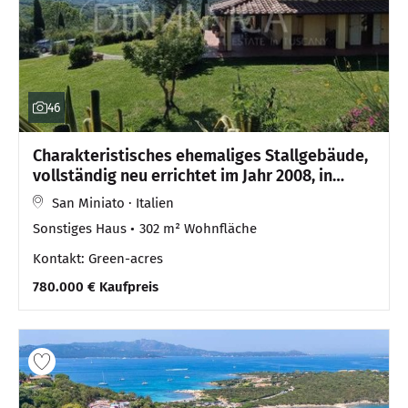
46
Charakteristisches ehemaliges Stallgebäude,
vollständig neu errichtet im Jahr 2008, in
schöner hügeliger Lage ca. 115 m ü. d. M.,
San Miniato · Italien
vollständige Ruhe der Landschaft, nahe dem
Sonstiges Haus
302 m² Wohnfläche
Dorfzentrum
Kontakt: Green-acres
780.000 € Kaufpreis