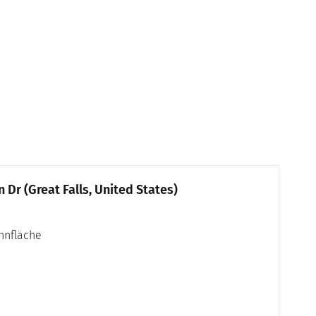
FOTO: rea
 Dr (Great Falls, United States)
hnfläche