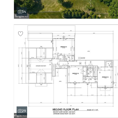
54
29