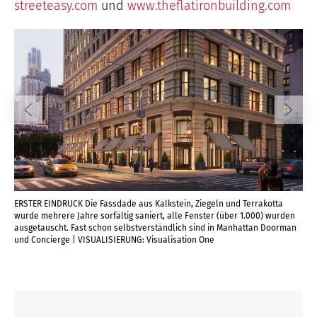
streeteasy.com
und
www.theflatironbuilding.com
ERSTER EINDRUCK Die Fassdade aus Kalkstein, Ziegeln und Terrakotta
INN
wurde mehrere Jahre sorfältig saniert, alle Fenster (über 1.000) wurden
Anm
ausgetauscht. Fast schon selbstverständlich sind in Manhattan Doorman
der
und Concierge | VISUALISIERUNG: Visualisation One
Fac
Geb