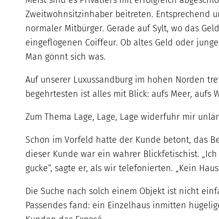
Meist sind es Privatiers mit erfolgreich abgesc
Zweitwohnsitzinhaber beitreten. Entsprechend un
normaler Mitbürger. Gerade auf Sylt, wo das Geld
eingeflogenen Coiffeur. Ob altes Geld oder jung
Man gönnt sich was.
Auf unserer Luxussandburg im hohen Norden tref
begehrtesten ist alles mit Blick: aufs Meer, auf
Zum Thema Lage, Lage, Lage widerfuhr mir unlä
Schon im Vorfeld hatte der Kunde betont, das Bes
dieser Kunde war ein wahrer Blickfetischist. „Ic
gucke“, sagte er, als wir telefonierten. „Kein Hau
Die Suche nach solch einem Objekt ist nicht einf
Passendes fand: ein Einzelhaus inmitten hügelig