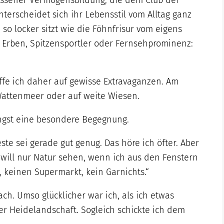
hlossener Vermögensbildung, die dem Club der
terscheidet sich ihr Lebensstil vom Alltag ganz
 so locker sitzt wie die Föhnfrisur vom eigens
e Erben, Spitzensportler oder Fernsehprominenz:
fe ich daher auf gewisse Extravaganzen. Am
s Wattenmeer oder auf weite Wiesen.
ngst eine besondere Begegnung.
te sei gerade gut genug. Das höre ich öfter. Aber
h will nur Natur sehen, wenn ich aus den Fenstern
s, keinen Supermarkt, kein Garnichts.“
ach. Umso glücklicher war ich, als ich etwas
er Heidelandschaft. Sogleich schickte ich dem