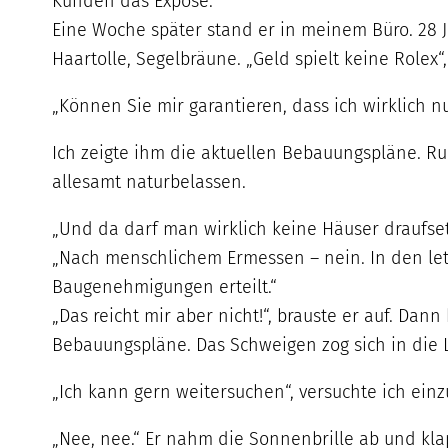
Kunden das Exposé.
Eine Woche später stand er in meinem Büro. 28 Ja
Haartolle, Segelbräune. „Geld spielt keine Rolex“
„Können Sie mir garantieren, dass ich wirklich 
Ich zeigte ihm die aktuellen Bebauungspläne. R
allesamt naturbelassen.
„Und da darf man wirklich keine Häuser draufsetz
„Nach menschlichem Ermessen – nein. In den le
Baugenehmigungen erteilt.“
„Das reicht mir aber nicht!“, brauste er auf. Dan
Bebauungspläne. Das Schweigen zog sich in die 
„Ich kann gern weitersuchen“, versuchte ich ein
„Nee, nee.“ Er nahm die Sonnenbrille ab und klap