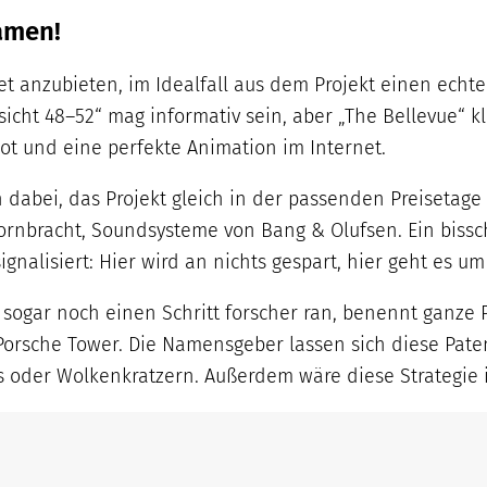
amen!
et anzubieten, im Idealfall aus dem Projekt einen echt
cht 48–52“ mag informativ sein, aber „The Bellevue“ kl
ot und eine perfekte Animation im Internet.
abei, das Projekt gleich in der passenden Preisetage 
rnbracht, Soundsysteme von Bang & Olufsen. Ein bissc
alisiert: Hier wird an nichts gespart, hier geht es um 
 sogar noch einen Schritt forscher ran, benennt ganze
r Porsche Tower. Die Namensgeber lassen sich diese Pate
 oder Wolkenkratzern. Außerdem wäre diese Strategie in 