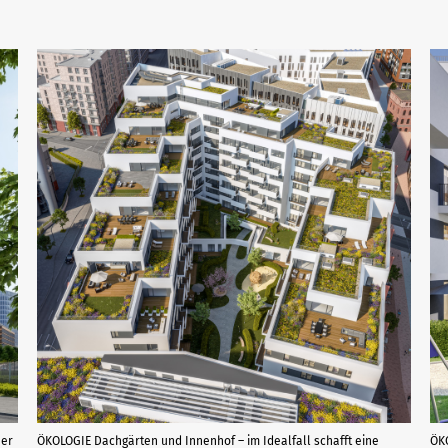
ner
ÖKOLOGIE Dachgärten und Innenhof – im Idealfall schafft eine
ÖKO