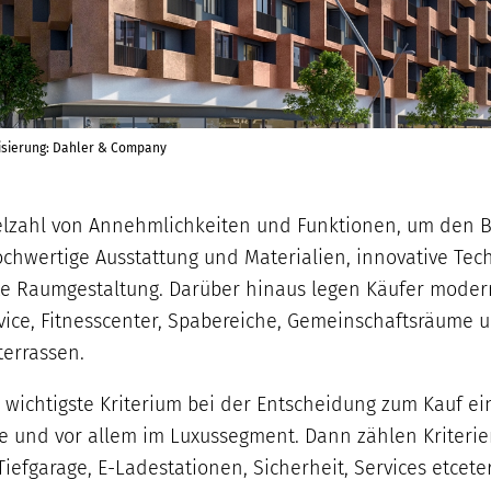
lisierung: Dahler & Company
lzahl von Annehmlichkeiten und Funktionen, um den 
ochwertige Ausstattung und Materialien, innovative T
hte Raumgestaltung. Darüber hinaus legen Käufer mo
vice, Fitnesscenter, Spabereiche, Gemeinschaftsräume 
terrassen.
d wichtigste Kriterium bei der Entscheidung zum Kauf ei
 und vor allem im Luxussegment. Dann zählen Kriterien 
 Tiefgarage, E-Ladestationen, Sicherheit, Services etce