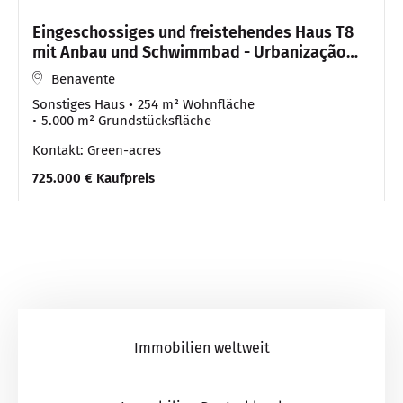
Eingeschossiges und freistehendes Haus T8
mit Anbau und Schwimmbad - Urbanização
Foro do Sabino, Ben
Benavente
Sonstiges Haus
254 m² Wohnfläche
5.000 m² Grundstücksfläche
Kontakt: Green-acres
725.000 € Kaufpreis
Immobilien weltweit