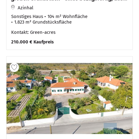
andere sanie
Azinhal
Sonstiges Haus
104 m² Wohnfläche
1.823 m² Grundstücksfläche
Kontakt: Green-acres
210.000 € Kaufpreis