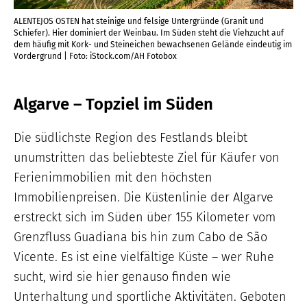
ALENTEJOS OSTEN hat steinige und felsige Untergründe (Granit und
EXK
Schiefer). Hier dominiert der Weinbau. Im Süden steht die Viehzucht auf
err
o:
dem häufig mit Kork- und Steineichen bewachsenen Gelände eindeutig im
his
Vordergrund | Foto: iStock.com/AH Fotobox
Rac
Algarve – Topziel im Süden
Die südlichste Region des Festlands bleibt
unumstritten das beliebteste Ziel für Käufer von
Ferienimmobilien mit den höchsten
Immobilienpreisen. Die Küstenlinie der Algarve
erstreckt sich im Süden über 155 Kilometer vom
Grenzfluss Guadiana bis hin zum Cabo de São
Vicente. Es ist eine vielfältige Küste – wer Ruhe
sucht, wird sie hier genauso finden wie
Unterhaltung und sportliche Aktivitäten. Geboten