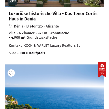
36
Luxuriöse historische Villa - Das Tenor Cortis
Haus in Denia
Dénia · El Montgó · Alicante
Villa
6 Zimmer
743 m² Wohnfläche
4.900 m² Grundstücksfläche
Kontakt: KOCH & VARLET Luxury Realtors SL
5.995.000 € Kaufpreis
Best Property
Agents
2026