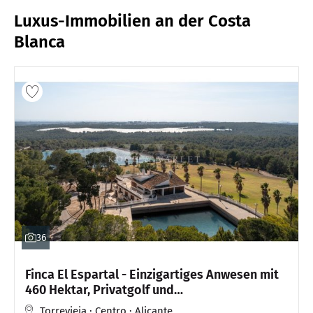
Luxus-Immobilien an der Costa
Blanca
36
Finca El Espartal - Einzigartiges Anwesen mit
460 Hektar, Privatgolf und
Außergewöhnlichem Pool
Torrevieja · Centro · Alicante