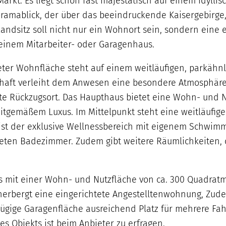
Markt. Es liegt schon fast majestätisch auf einem idyl
anoramablick, der über das beeindruckende Kaisergebi
er Landsitz soll nicht nur ein Wohnort sein, sondern ei
inem Mitarbeiter- oder Garagenhaus.
ter Wohnfläche steht auf einem weitläufigen, parkähn
haft verleiht dem Anwesen eine besondere Atmosphäre.
e Rückzugsort. Das Haupthaus bietet eine Wohn- und N
gemäßem Luxus. Im Mittelpunkt steht eine weitläufige 
ht ist der exklusive Wellnessbereich mit eigenem Schwim
tteten Badezimmer. Zudem gibt weitere Räumlichkeiten,
s mit einer Wohn- und Nutzfläche von ca. 300 Quadrat
erbergt eine eingerichtete Angestelltenwohnung, Zude
ßzügige Garagenfläche ausreichend Platz für mehrere Fa
es Objekts ist beim Anbieter zu erfragen.