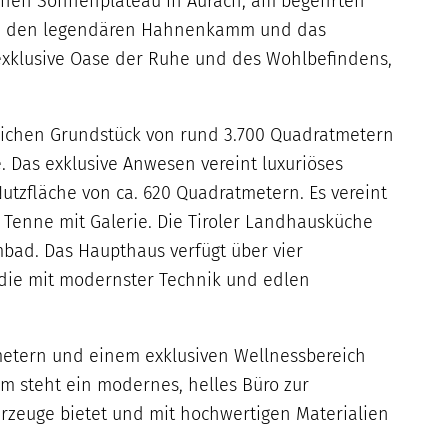
lischen Sonnenplateau in Aurach, am begehrten
rge, den legendären Hahnenkamm und das
ne exklusive Oase der Ruhe und des Wohlbefindens,
lichen Grundstück von rund 3.700 Quadratmetern
 Das exklusive Anwesen vereint luxuriöses
utzfläche von ca. 620 Quadratmetern. Es vereint
Tenne mit Galerie. Die Tiroler Landhausküche
mbad. Das Haupthaus verfügt über vier
 die mit modernster Technik und edlen
metern und einem exklusiven Wellnessbereich
m steht ein modernes, helles Büro zur
hrzeuge bietet und mit hochwertigen Materialien