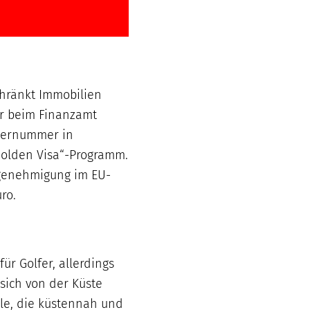
chränkt Immobilien
er beim Finanzamt
euernummer in
„Golden Visa“-Programm.
sgenehmigung im EU-
ro.
für Golfer, allerdings
sich von der Küste
lle, die küstennah und