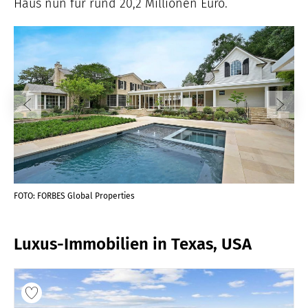
Haus nun für rund 20,2 Millionen Euro.
FOTO: FORBES Global Properties
FOT
Luxus-Immobilien in Texas, USA