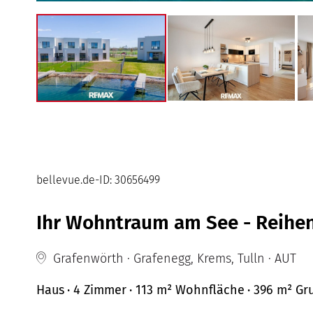
bellevue.de-ID: 30656499
Ihr Wohntraum am See - Reihenh
Grafenwörth · Grafenegg, Krems, Tulln · AUT
Haus
· 4 Zimmer
· 113 m²
Wohnfläche
· 396 m² Gr