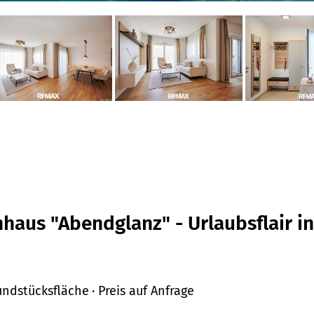
aus "Abendglanz" - Urlaubsflair ink
undstücksfläche
· Preis
auf Anfrage