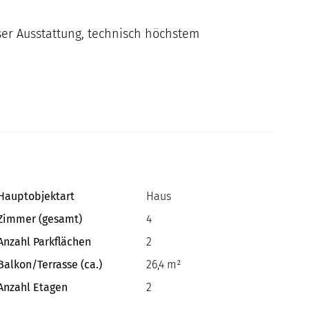
ser Ausstattung, technisch höchstem
Hauptobjektart
Haus
Zimmer (gesamt)
4
Anzahl Parkflächen
2
Balkon/Terrasse (ca.)
26,4 m²
Anzahl Etagen
2