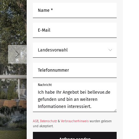
Name *
E-Mail
Landesvorwahl
Telefonnummer
Nachricht
AGB
,
Datenschutz
&
Verbraucherhinweis
wurden gelesen
und akzeptiert.