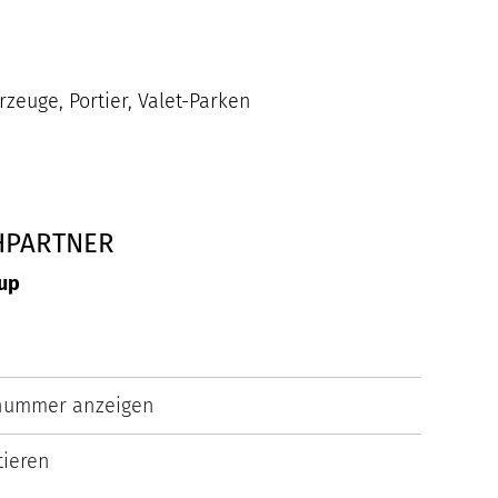
euge, Portier, Valet-Parken
HPARTNER
up
nummer anzeigen
ieren