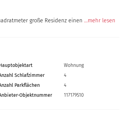
 Quadratmeter große Residenz einen
...mehr lesen
Hauptobjektart
Wohnung
Anzahl Schlafzimmer
4
Anzahl Parkflächen
4
Anbieter-Objektnummer
117179510