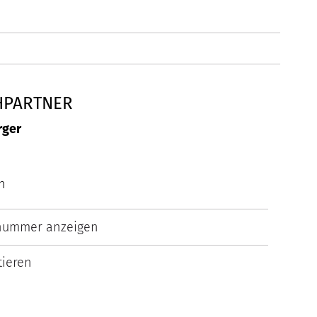
HPARTNER
rger
h
nummer anzeigen
ieren