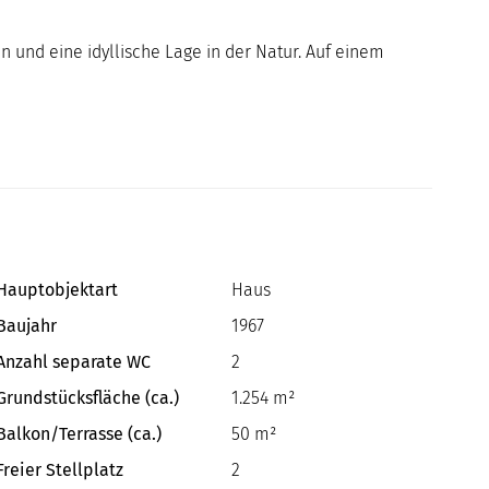
 und eine idyllische Lage in der Natur. Auf einem
Hauptobjektart
Haus
Baujahr
1967
Anzahl separate WC
2
Grundstücksfläche (ca.)
1.254 m²
Balkon/Terrasse (ca.)
50 m²
Freier Stellplatz
2