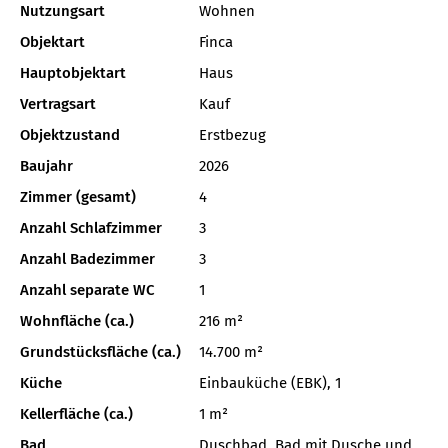
Nutzungsart
Wohnen
Objektart
Finca
Hauptobjektart
Haus
Vertragsart
Kauf
Objektzustand
Erstbezug
Baujahr
2026
Zimmer (gesamt)
4
Anzahl Schlafzimmer
3
Anzahl Badezimmer
3
Anzahl separate WC
1
Wohnfläche (ca.)
216 m²
Grundstücksfläche (ca.)
14.700 m²
Küche
Einbauküche (EBK), 1
Kellerfläche (ca.)
1 m²
Bad
Duschbad, Bad mit Dusche und