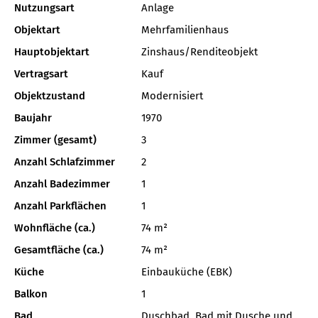
Nutzungsart
Anlage
Objektart
Mehrfamilienhaus
Hauptobjektart
Zinshaus/Renditeobjekt
Vertragsart
Kauf
Objektzustand
Modernisiert
Baujahr
1970
Zimmer (gesamt)
3
Anzahl Schlafzimmer
2
Anzahl Badezimmer
1
Anzahl Parkflächen
1
Wohnfläche (ca.)
74 m²
Gesamtfläche (ca.)
74 m²
Küche
Einbauküche (EBK)
Balkon
1
Bad
Duschbad, Bad mit Dusche und