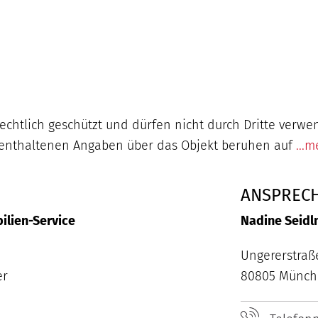
echtlich geschützt und dürfen nicht durch Dritte verw
n enthaltenen Angaben über das Objekt beruhen auf
...
ANSPREC
lien-Service
Nadine Seidl
Ungererstraß
er
80805 Münc
Best Property
Agents