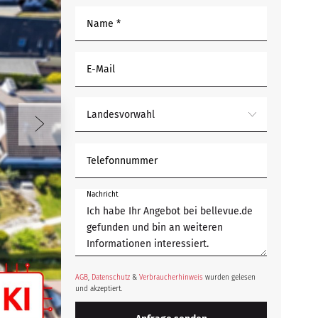
Name *
E-Mail
Landesvorwahl
Telefonnummer
Nachricht
AGB
,
Datenschutz
&
Verbraucherhinweis
wurden gelesen
und akzeptiert.