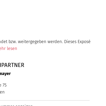
endet bzw. weitergegeben werden. Dieses Exposé
mehr lesen
HPARTNER
mayer
e 75
hen