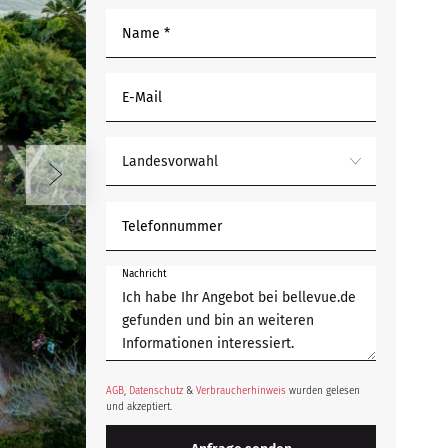
Name *
E-Mail
Landesvorwahl
Telefonnummer
Nachricht
AGB
,
Datenschutz
&
Verbraucherhinweis
wurden gelesen
und akzeptiert.