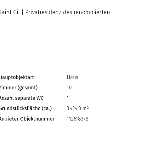
Saint Gil | Privatresidenz des renommierten
Hauptobjektart
Haus
Zimmer (gesamt)
10
Anzahl separate WC
1
Grundstücksfläche (ca.)
3.424,8 m²
Anbieter-Objektnummer
112618378