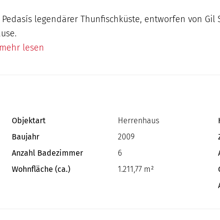
 Pedasís legendärer Thunfischküste, entworfen von Gil 
ause.
..mehr lesen
Objektart
Herrenhaus
Baujahr
2009
Anzahl Badezimmer
6
Wohnfläche (ca.)
1.211,77 m²