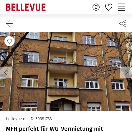
bellevue.de-ID: 30581733
MFH perfekt für WG-Vermietung mit