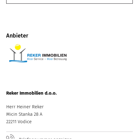
Anbieter
B
Reker Immobilien d.o.o.
Herr Heiner Reker
Micin Stanka 28 A
22211 Vodice