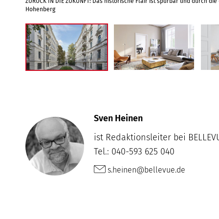
ZURÜCK IN DIE ZUKUNFT: Das historische Flair ist spürbar und durch die 
Hohenberg
Sven Heinen
ist Redaktionsleiter bei BELLEV
Tel.: 040-593 625 040
s.heinen@bellevue.de