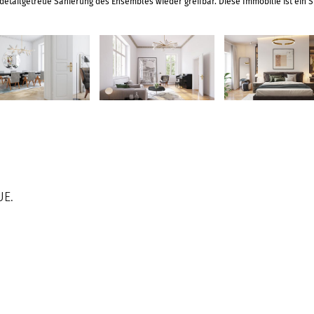
detailgetreue Sanierung des Ensembles wieder greifbar. Diese Immobilie ist ein Stü
UE.