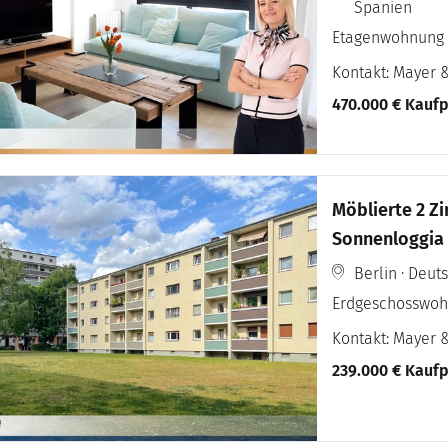
Spanien
Etagenwohnung
Kontakt: Mayer 
470.000 € Kaufp
Möblierte 2 Z
Sonnenloggia & 
10113
Berlin · Deut
Erdgeschosswo
Kontakt: Mayer 
239.000 € Kaufp