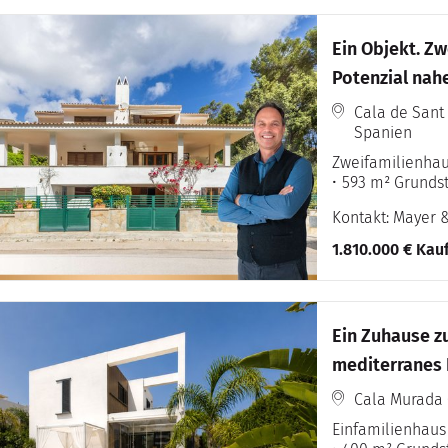
Ein Objekt. Z
Potenzial nahe
Cala de Sant 
Spanien
Zweifamilienha
593 m² Grunds
Kontakt: Mayer 
1.810.000 € Kau
Ein Zuhause zu
mediterranes 
Cala Murada ·
Einfamilienhaus