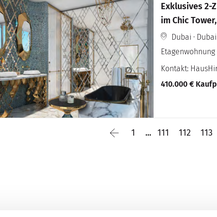
Exklusives 2-
im Chic Tower,
Dubai · Dubai
Etagenwohnung
Kontakt: HausH
410.000 € Kaufp
1
...
111
112
113