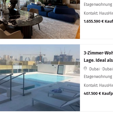
Etagenwohnung
Kontakt: HausH
1.655.590 € Kau
3-Zimmer-Wohn
Lage. Ideal al
Dubai · Dubai
Etagenwohnung
Kontakt: HausH
407.500 € Kaufp