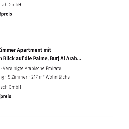
irsch GmbH
fpreis
-Zimmer Apartment mit
Blick auf die Palme, Burj Al Arab
n
 · Vereinigte Arabische Emirate
ng
5 Zimmer
217 m² Wohnfläche
irsch GmbH
fpreis