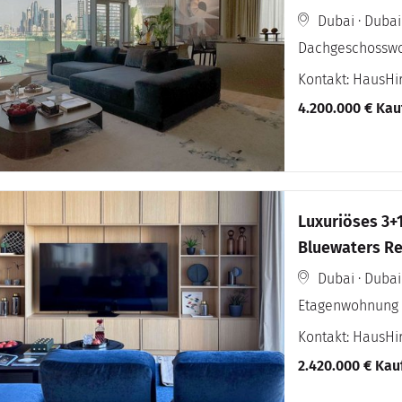
Dubai · Dubai
Dachgeschossw
Kontakt: HausH
4.200.000 € Kau
Luxuriöses 3+
Bluewaters Re
Dubai · Dubai
Etagenwohnung
Kontakt: HausH
2.420.000 € Kau