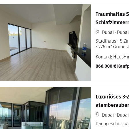
Traumhaftes S
Schlafzimmern
Bay!
Dubai · Dubai
Stadthaus
5 Z
276 m² Grunds
Kontakt: HausH
866.000 € Kaufp
Luxuriöses 3
atemberaubend
Dubai · Dubai
Dachgeschossw