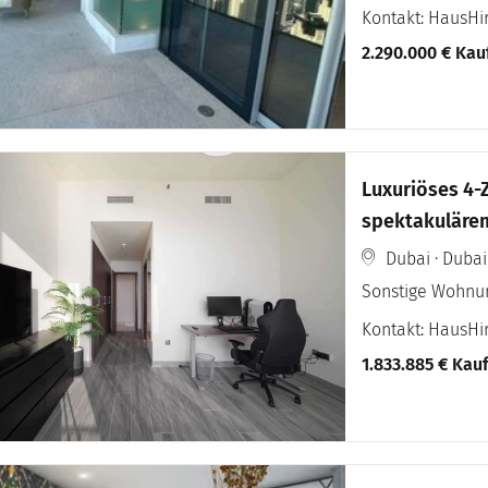
Kontakt: HausH
2.290.000 € Kau
Luxuriöses 4
spektakulärem 
und Jachthafe
Dubai · Dubai
Sonstige Wohnu
Kontakt: HausH
1.833.885 € Kau