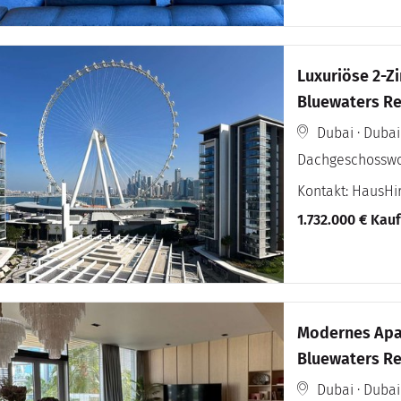
Luxuriöse 2-Z
Bluewaters Re
Dubai · Dubai
Dachgeschossw
Kontakt: HausH
1.732.000 € Kau
Modernes Apar
Bluewaters Re
Terrasse.
Dubai · Dubai