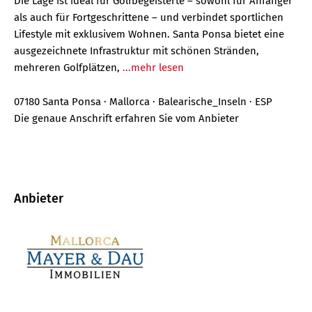
Die Lage ist ideal für Golfbegeisterte – sowohl für Anfänger
als auch für Fortgeschrittene – und verbindet sportlichen
Lifestyle mit exklusivem Wohnen. Santa Ponsa bietet eine
ausgezeichnete Infrastruktur mit schönen Stränden,
mehreren Golfplätzen,
...mehr lesen
07180 Santa Ponsa · Mallorca · Balearische_Inseln · ESP
Die genaue Anschrift erfahren Sie vom Anbieter
Anbieter
B