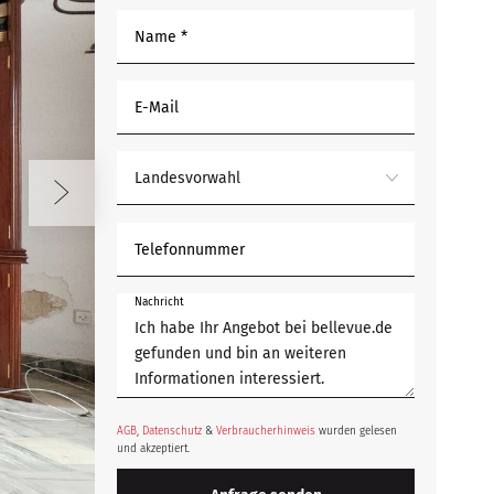
Name *
E-Mail
Landesvorwahl
Telefonnummer
Nachricht
AGB
,
Datenschutz
&
Verbraucherhinweis
wurden gelesen
und akzeptiert.