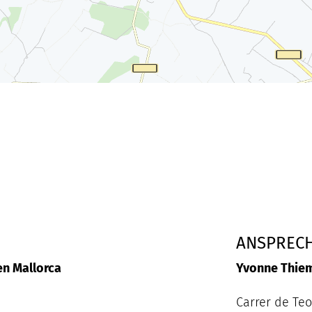
ANSPREC
n Mallorca
Yvonne Thie
Carrer de Te