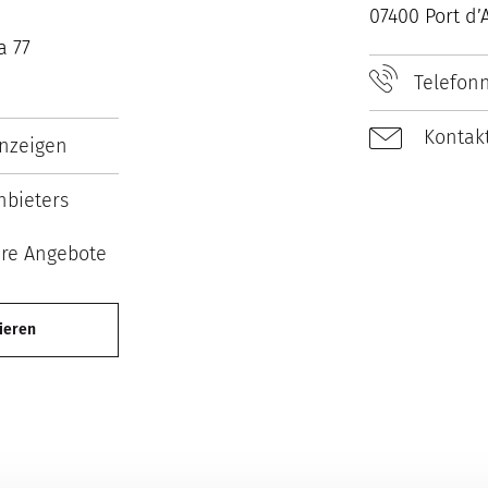
07400 Port d’
a 77
Best Property
Agents
Telefon
2026
Kontakt
nzeigen
bieters
ere Angebote
ieren