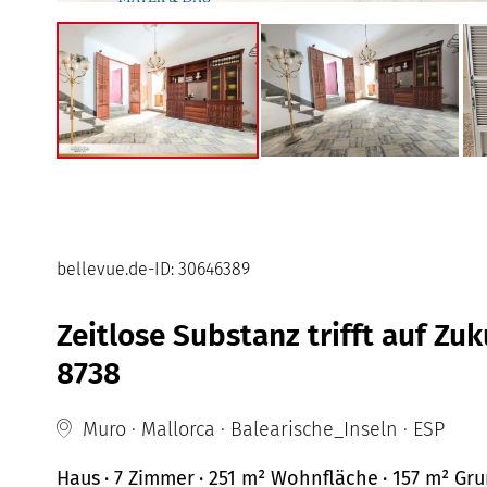
bellevue.de-ID: 30646389
Zeitlose Substanz trifft auf Zu
8738
Muro · Mallorca · Balearische_Inseln · ESP
Haus
· 7 Zimmer
· 251 m²
Wohnfläche
· 157 m² Gr