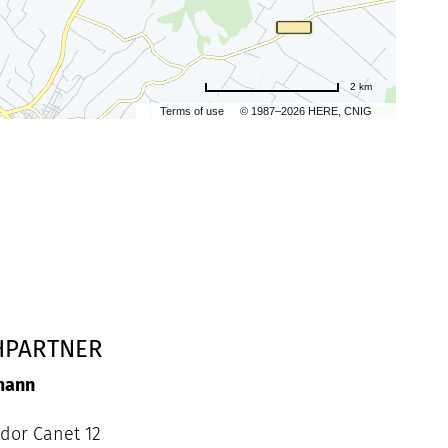
2 km
Terms of use
© 1987–2026 HERE, CNIG
HPARTNER
mann
odor Canet 12