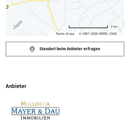
2 km
Terms of use
© 1987–2026 HERE, CNIG
Standort beim Anbieter erfragen
Anbieter
B