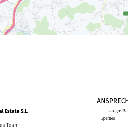
ANSPREC
l Estate S.L.
ies Team