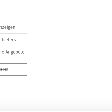
Best Property
Agents
2026
nzeigen
bieters
ere Angebote
ieren