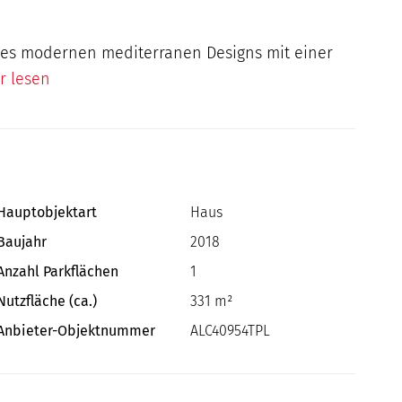
e des modernen mediterranen Designs mit einer
r lesen
Hauptobjektart
Haus
Baujahr
2018
Anzahl Parkflächen
1
Nutzfläche (ca.)
331 m²
Anbieter-Objektnummer
ALC40954TPL