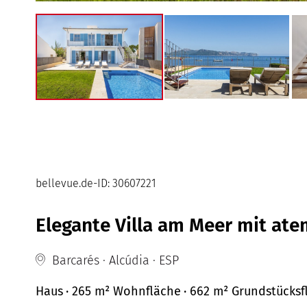
bellevue.de-ID: 30607221
Elegante Villa am Meer mit ate
Barcarés · Alcúdia · ESP
Haus
· 265 m²
Wohnfläche
· 662 m² Grundstücksf