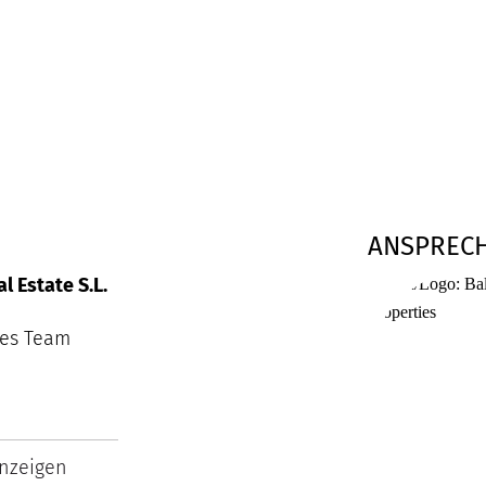
ANSPREC
l Estate S.L.
ies Team
Best Property
Agents
2026
nzeigen